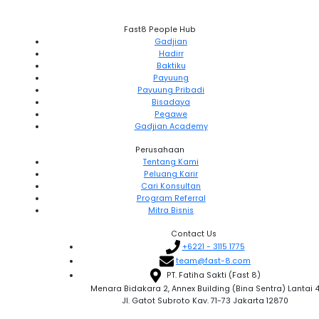
Fast8 People Hub
Gadjian
Hadirr
Baktiku
Payuung
Payuung Pribadi
Bisadaya
Pegawe
Gadjian Academy
Perusahaan
Tentang Kami
Peluang Karir
Cari Konsultan
Program Referral
Mitra Bisnis
Contact Us
+6221 - 3115 1775
team@fast-8.com
PT. Fatiha Sakti (Fast 8)
Menara Bidakara 2, Annex Building (Bina Sentra) Lantai 
Jl. Gatot Subroto Kav. 71-73 Jakarta 12870